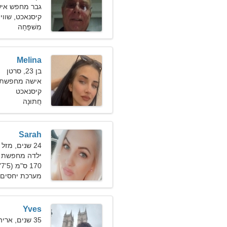
גבר מחפש אישה ב
קיסנאכט, שוויי
מִשׁפָּחָה
Melina
בן 23, סרטן
אישה מחפשת גבר 
קיסנאכט
חֲתוּנָה
Sarah
24 שנים, מזל תאומים
ילדה מחפשת חבר 
170 ס"מ (5'7"), 54 ק"ג (119 פאונד)
מערכת יחסים 
Yves
35 שנים, אריה