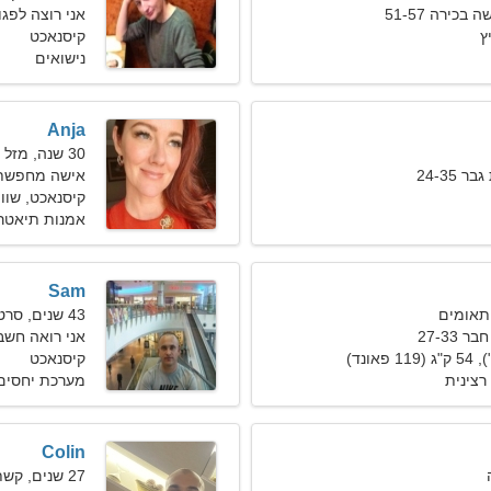
כירה 51-57
אני רוצה לפג
ץ
קיסנאכט
נישואים
Anja
30 שנה, מזל בתולה
24-35
אישה מחפשת 
קיסנאכט, שווי
אמנות תיאטרל
Sam
43 שנים, סרטן
27-33
אני רואה חשבו
קיסנאכט
רצינית
מערכת יחסים 
Colin
27 שנים, קשת