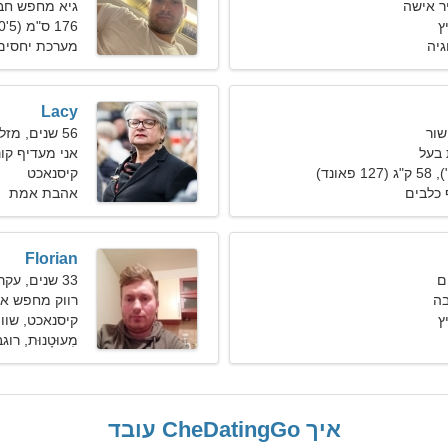
ר אישה
גיא מחפש חב
ץ
176 ס"מ (5'10"), 74 ק"ג (163 פאונד)
גיה
מערכת יחסים
Lacy
56 שנים, מזל גדי
בעל
אני מעדיף קונ
קיסנאכט
ף כלבים
אהבת אמת
Florian
33 שנים, עקרב
בה
רווק מחפש א
ץ
קיסנאכט, שווי
מִעוּטָנוּת, רוגב
איך CheDatingGo עובד