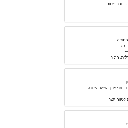
וש חבר מסור
זוג
יץ
ית, חינוך
ן, אני צריך אישה שנונה
לטווח קצר