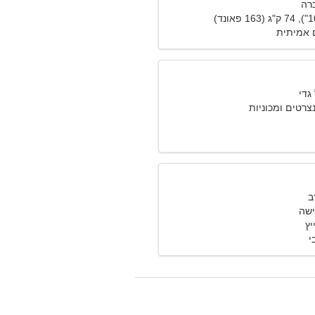
רה
 אמיתית
צרטים ומכוניות
ישה
יץ
י