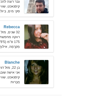
גבר רוצה להכי
קיסנאכט, שוויי
סקי מים, ביולו
Rebecca
32 שנים, מזל שור
רווקה מחפשת 
175 ס"מ (5'9"), 58 ק"ג (127 פאונד)
מַקרָמֶה, אילו
Blanche
בן 22, מזל דגים
אני אישה שוב
קיסנאכט, שוויי
חֲבֵרוּת