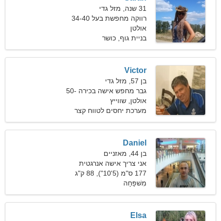
31 שנה, מזל גדי
רווקה מחפשת בעל 34-40
אולטן
בניית גוף, כושר
Victor
בן 57, מזל גדי
גבר מחפש אישה בכירה 50-
55
אולטן, שווייץ
מערכת יחסים לטווח קצר
Daniel
בן 44, מאזניים
אני צריך אישה אנרגטית
177 ס"מ (5'10"), 88 ק"ג
(194 פאונד)
מִשׁפָּחָה
Elsa