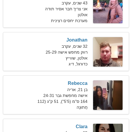
43 שנים, עקרב
אני צריך חבר אסיר תודה
אולטן
שיבשל ביחד
מערכת יחסים רצינית
Jonathan
32 שנים, עקרב
רווק מחפש אישה 25-29
אולטן, שווייץ
כדורגל, דיג
Rebecca
בן 21, אריה
אישה מחפשת גבר 24-31
164 ס"מ (5'5"), 51 ק"ג (112
חֲתוּנָה
פאונד)
Clara