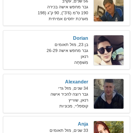
56 שנים, עקרב
גבר מחפש אישה בכירה
190 ס"מ (6'3"), 90 ק"ג (198
פאונד)
מערכת יחסים אמיתית
Dorian
בן 23, מזל תאומים
גבר מחפש אישה 26-29
רנאן
מִשׁפָּחָה
Alexander
34 שנים, מזל גדי
גבר רוצה להכיר אישה
רנאן, שווייץ
קוספליי, מכוניות
Anja
33 שנים, מזל תאומים