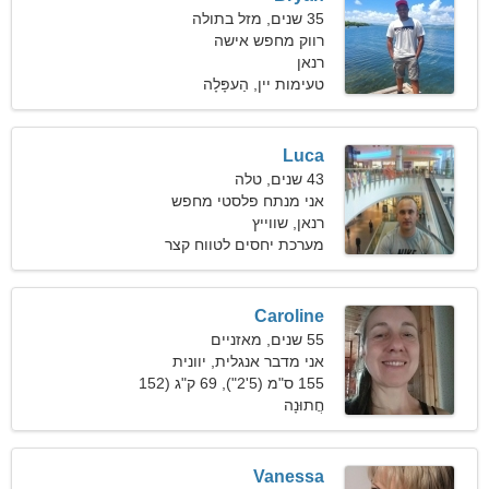
35 שנים, מזל בתולה
רווק מחפש אישה
רנאן
טעימות יין, הַעפָּלָה
Luca
43 שנים, טלה
אני מנתח פלסטי מחפש
אישה יפה
רנאן, שווייץ
מערכת יחסים לטווח קצר
Caroline
55 שנים, מאזניים
אני מדבר אנגלית, יוונית
155 ס"מ (5'2"), 69 ק"ג (152
חֲתוּנָה
פאונד)
Vanessa