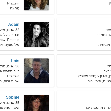
Pratteln
חֲתוּנָה
Adam
32 שנים, מזל דלי
ה נחמדה
גבר רוצה להכ
Pratteln, שווייץ
אמיתית
פִילוֹסוֹפִיָה, אַר
Loïs
36 שנים, סרטן
בעל
רווק מחפש אישה 
Pratteln
טים, אימון כוח
שפות זרות, מ
Sophie
35 שנים, מזל דגים
שכחת מחפשת גבר
אישה מחפשת 