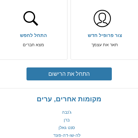
צור פרופיל חדש
התחל לחפש
תאר את עצמך
מצא חברים
התחל את הרישום
מקומות אחרים, ערים
ג'נבה
ברן
סנט גאלן
לה-שו-דה-פונד