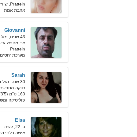
Pratteln, שווייץ
אהבת אמת
Giovanni
43 שנים, מזל שור
אני מחפש איש
Pratteln
מערכת יחסים 
Sarah
30 שנה, מזל דלי
רווקה מחפשת 
160 ס"מ (5'3"), 63 ק"ג (138 פאונד)
פוליטיקה ומשפ
Elsa
בן 22, קשת
אישה בלתי נ