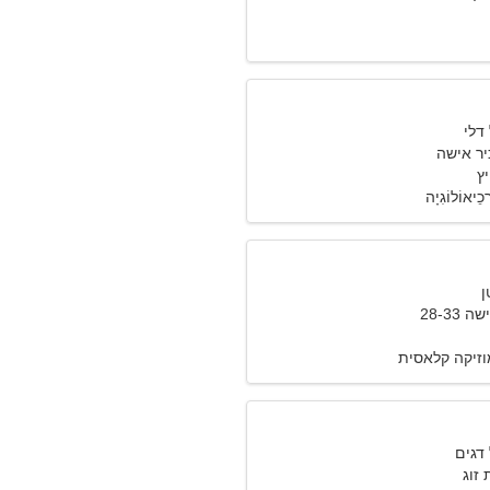
יר אישה
כֵיאוֹלוֹגִיָה
28-33
וזיקה קלאסית
זוג