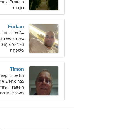
Pratteln, שווייץ
חֲבֵרוּת
Furkan
24 שנים, אריה
גיא מחפש חברה 31
176 ס"מ (5'10"), 77 ק"ג (169 פאונד)
מִשׁפָּחָה
Timon
55 שנים, קשת
גבר מחפש אישה ב
Pratteln, שווייץ
מערכת יחסים 