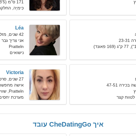
171 ס"מ (5'8"), 62 ק"ג (136 פאונד)
כִּימִיָה, החלק
Léa
42 שנים, מזל שור
23-
אני צריך גבר 
Pratteln
נישואים
Victoria
27 שנים, סרטן
כירה 47-51
אישה מחפשת גבר
Pratteln, שווייץ
לטווח קצר
מערכת יחסים 
איך CheDatingGo עובד