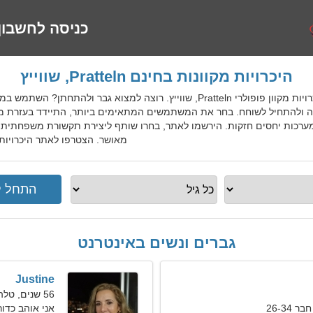
כניסה לחשבון
היכרויות מקוונות בחינם Pratteln, שווייץ
CheDatingGo הוא שירות היכרויות מקוון פופולרי Pratteln, שווייץ. רוצה למצו
ה ולהתחיל לשוחח. בחר את המשתמשים המתאימים ביותר, התיידד בעזרת מנוע
ערכות יחסים חזקות. הירשמו לאתר, בחרו שותף ליצירת תקשורת משפחתית ו
מאושר. הצטרפו לאתר היכרויות בחינם Pratteln למקומיים, 
גברים ונשים באינטרנט
Justine
56 שנים, טלה
26-34
אני אוהב כדור