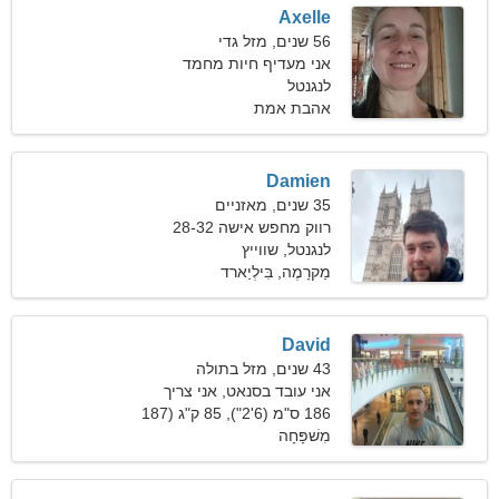
Axelle
56 שנים, מזל גדי
אני מעדיף חיות מחמד
ובישול
לנגנטל
אהבת אמת
Damien
35 שנים, מאזניים
רווק מחפש אישה 28-32
לנגנטל, שווייץ
מַקרָמֶה, בִּילְיַארד
David
43 שנים, מזל בתולה
אני עובד בסנאט, אני צריך
אישה חברותית
186 ס"מ (6'2"), 85 ק"ג (187
פאונד)
מִשׁפָּחָה