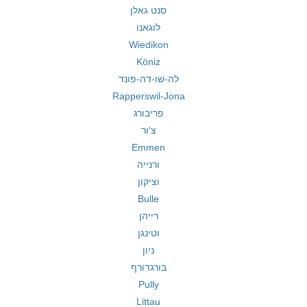
סנט גאלן
לוגאנו
Wiedikon
Köniz
לה-שו-דה-פונד
Rapperswil-Jona
פריבורג
צ'ור
Emmen
ורנייה
וציקון
Bulle
רייהן
וטינגן
ניון
בורגדורף
Pully
Littau