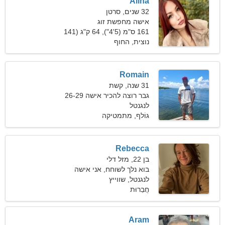
Alina
32 שנים, סרטן
אישה מחפשת זוג
161 ס"מ (5'4"), 64 ק"ג (141
פאונד)
נוצית, החוף
Romain
31 שנה, קשת
גבר רוצה להכיר אישה 26-29
לנגנטל
גוֹלף, מתמטיקה
Rebecca
בן 22, מזל דלי
בוא נלך לשוחח, אני אישה
לנגנטל, שווייץ
אקסטרווגנטית
חֲבֵרוּת
Aram